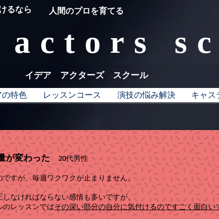
受けるなら
人間のプロを育てる
 actors s
​イデア アクターズ スクール
アの特色
レッスンコース
演技の悩み解決
キャス
量が変わった
20代男性
のですが、毎週ワクワクが止まりません。
圧しなければならない感情も多いですが、
ルのレッスンでは
その深い部分の自分に気付けるのですごく面白い