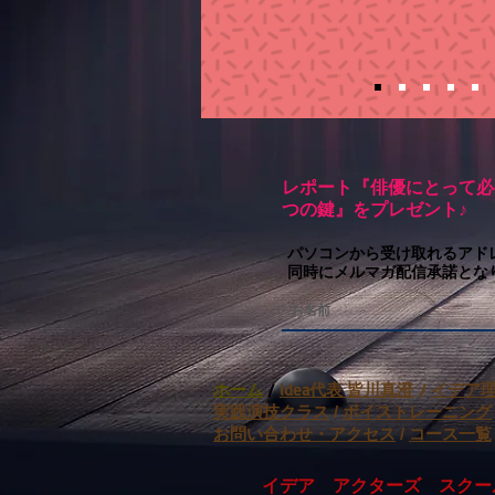
レポート『俳優にとって必
つの鍵』をプレゼント♪
パソコンから受け取れるアド
同時にメルマガ配信承諾とな
ホーム
/
idea代表 皆川真澄
/
イデア
実践演技クラス
/
ボイストレーニング
お問い合わせ・アクセス
/
コース一覧
​ イデア アクターズ スク