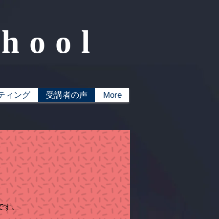
chool
ティング
受講者の声
More
です。