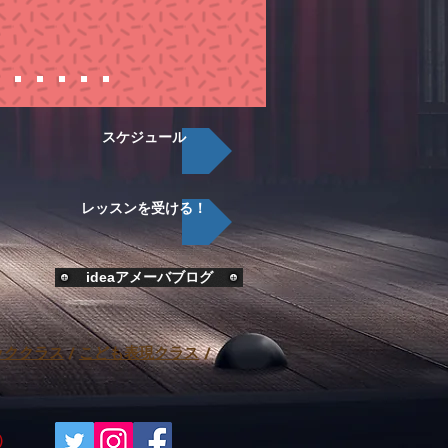
スケジュール
レッスンを受ける！
​ideaアメーバブログ
ッククラス
/
こども表現クラス
/
ル）