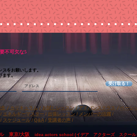
要不可欠な5
レスをお願いします。
ります。
受け取る！
理念
/
カリキュラム
/
お試しレッスン
/
アドバンス
クラス
/
ベーシ
/
エネルギーマスター
/
出張レッスン
​
/
メンバーの活躍
/
/
スケジュール
/
Q&A
/
受講者の声
/
ール 東京/大阪
idea actors school (イデア アクターズ スクー