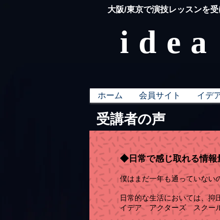
​大阪/東京で演技レッスンを
idea
ホーム
会員サイト
イデ
受講者の声
◆日常で感じ取れる情報
僕はまだ一年も通っていない
日常的な生活においては、抑
イデア アクターズ スクー