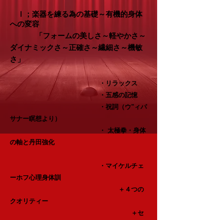
Ⅰ；楽器を練る為の基礎～有機的身体
への変容
「フォームの美しさ～
軽やかさ～
ダイナミックさ～
正確さ～
繊細さ～
機敏
さ」
・リラックス
・五感の記憶
・祝詞（ウ"ィパ
サナー瞑想より）
・ 太極拳
・身体
の軸と丹田強化
・マイケルチェ
ーホフ心理身体訓
＋４つの
クオリティー
＋セ