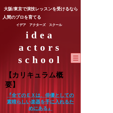
​大阪/東京で演技レッスンを受けるなら
人間のプロを育てる
​イデア アクターズ スクール
idea
actors
school
【カリキュラム概
要】
『全てのＥＸは、俳優としての
素晴らしい楽器を手に入れるた
めにある』