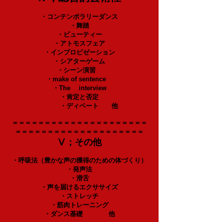
・コンテンポラリーダンス
・舞踏
・ビューティー
・アトモスフェア
・インプロビゼーション
・シアターゲーム
・シーン演習
・make of sentence
・The interview
・肯定と否定
・ディベート 他
＝＝＝＝＝＝＝＝＝＝＝＝＝＝＝＝＝＝＝＝＝
＝＝＝＝＝＝＝＝＝＝＝＝＝＝＝＝＝＝＝＝
Ⅴ；その他
・呼吸法（豊かな声の獲得のための体づくり）
・発声法
・滑舌
・声を届けるエクササイズ
・ストレッチ
・筋肉トレーニング
・ダンス基礎 他