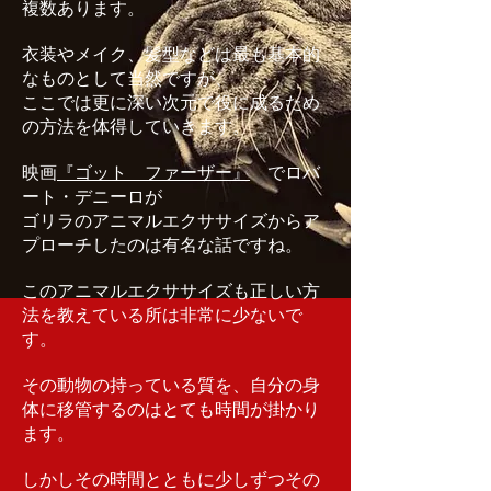
複数あります。
衣装やメイク、髪型などは最も基本的
なものとして当然ですが、
ここでは更に深い次元で役に成るため
の方法を体得していきます。
映画
『ゴット ファーザー』
でロバ
ート・デニーロが
ゴリラのアニマルエクササイズからア
プローチしたのは有名な話ですね。
このアニマルエクササイズも正しい方
法を教えている所は非常に少ないで
す。
その動物の持っている質を、自分の身
体に移管するのはとても時間が掛かり
ます。
しかしその時間とともに少しずつその