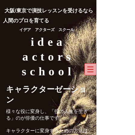
​大阪/東京で演技レッスンを受けるなら
人間のプロを育てる
​イデア アクターズ スクール
idea
actors
school
キャラクターゼーショ
ン
様々な役に変身し、「役の人生を生き
る」のが俳優の仕事です。
キャラクターに変身するための方法は