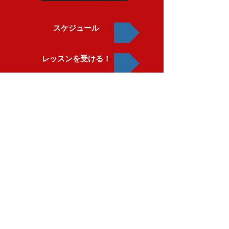
スケジュール
レッスンを受ける！
​ideaアメーバブログ
レポート『俳優にとって必要不
可欠な5つの鍵』をプレゼント♪
受け取る！
パソコンから受け取れるアドレスを