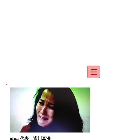
​大阪/東京で演技レッスンを受けるなら
人間のプロを育てる
​イデア アクターズ スクール
idea
actors
school
idea 代表 皆川真澄