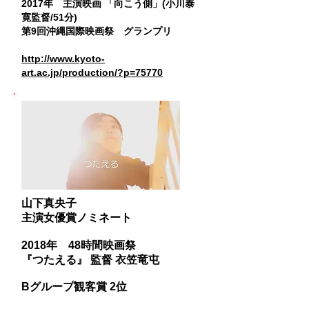
2017年 主演映画 「
向こう側」(小川泰
寛監督/51分)
第9回沖縄国際映画祭 グランプリ
http://www.kyoto-
art.ac.jp/production/?p=75770
山下真央子
主演女優賞ノミネート
2018年 48時間映画祭
『つたえる』 監督 衣笠竜屯
Bグループ観客賞 2位